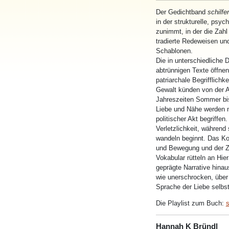
Der Gedichtband
schilfe
in der strukturelle, psy
zunimmt, in der die Zahl
tradierte Redeweisen und
Schablonen.
Die in unterschiedliche 
abtrünnigen Texte öff
patriarchale Begrifflic
Gewalt künden von der 
Jahreszeiten Sommer bis
Liebe und Nähe werden ni
politischer Akt begriffen
Verletzlichkeit, währen
wandeln beginnt. Das Ko
und Bewegung und der Z
Vokabular rütteln an Hier
geprägte Narrative hina
wie unerschrocken, über
Sprache der Liebe selbst
Die Playlist zum Buch:
s
Hannah K Bründl