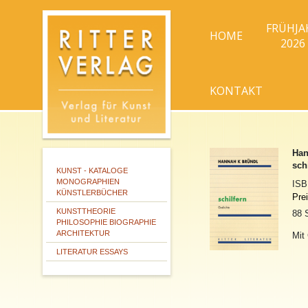
FRÜHJA
HOME
2026
KONTAKT
Han
sch
KUNST - KATALOGE
MONOGRAPHIEN
IS
KÜNSTLERBÜCHER
Pre
KUNSTTHEORIE
88 
PHILOSOPHIE BIOGRAPHIE
ARCHITEKTUR
Mit 
LITERATUR ESSAYS