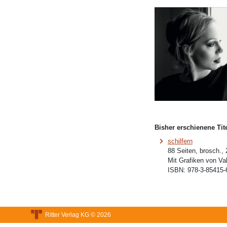
Bisher erschienene Tite
schilfern
88 Seiten, brosch.,
Mit Grafiken von Val
ISBN:
978-3-85415-
Ritter Verlag KG © 2026