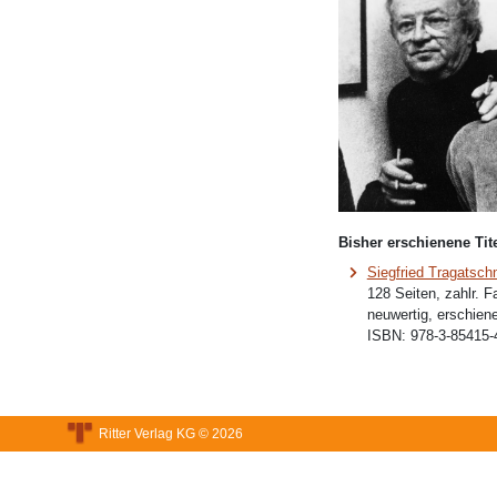
Bisher erschienene Tite
Siegfried Tragatsch
128 Seiten, zahlr. 
neuwertig, erschien
ISBN:
978-3-85415-
Ritter Verlag KG © 2026