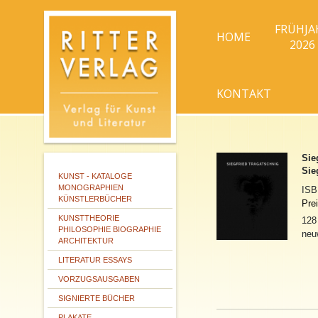
FRÜHJA
HOME
2026
KONTAKT
Sie
Sie
KUNST - KATALOGE
MONOGRAPHIEN
IS
KÜNSTLERBÜCHER
Pre
KUNSTTHEORIE
128
PHILOSOPHIE BIOGRAPHIE
neu
ARCHITEKTUR
LITERATUR ESSAYS
VORZUGSAUSGABEN
SIGNIERTE BÜCHER
PLAKATE