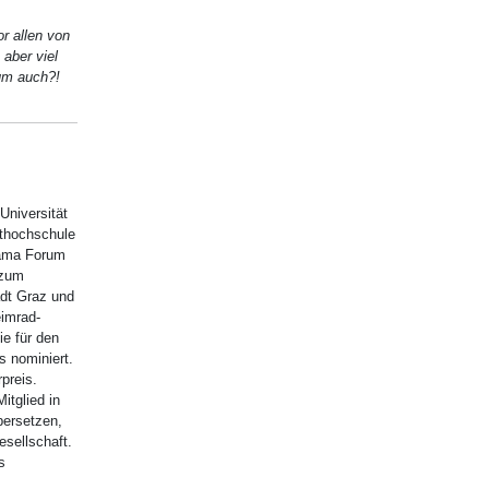
r allen von
 aber viel
rum auch?!
Universität
thochschule
rama Forum
 zum
adt Graz und
imrad-
ie für den
s nominiert.
rpreis.
itglied in
bersetzen,
esellschaft.
s