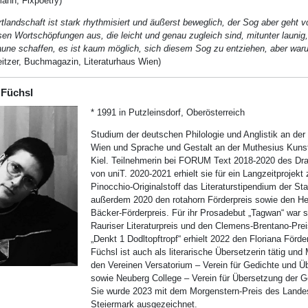
mann, Fixpoetry)
landschaft ist stark rhythmisiert und äußerst beweglich, der Sog aber geht vo
en Wortschöpfungen aus, die leicht und genau zugleich sind, mitunter launig,
Laune schaffen, es ist kaum möglich, sich diesem Sog zu entziehen, aber wa
eitzer, Buchmagazin, Literaturhaus Wien)
 Füchsl
* 1991 in Putzleinsdorf, Oberösterreich
Studium der deutschen Philologie und Anglistik an der 
Wien und Sprache und Gestalt an der Muthesius Kuns
Kiel. Teilnehmerin bei FORUM Text 2018-2020 des D
von uniT. 2020-2021 erhielt sie für ein Langzeitprojekt
Pinocchio-Originalstoff das Literaturstipendium der St
außerdem 2020 den rotahorn Förderpreis sowie den He
Bäcker-Förderpreis. Für ihr Prosadebut „Tagwan“ war s
Rauriser Literaturpreis und den Clemens-Brentano-Prei
„Denkt 1 Dodltopftropf“ erhielt 2022 den Floriana Förde
Füchsl ist auch als literarische Übersetzerin tätig und M
den Vereinen Versatorium – Verein für Gedichte und Ü
sowie Neuberg College – Verein für Übersetzung der G
Sie wurde 2023 mit dem Morgenstern-Preis des Lande
Steiermark ausgezeichnet.