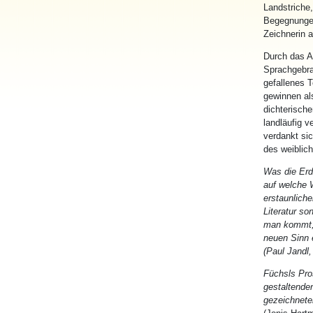
Landstriche
Begegnungen
Zeichnerin 
Durch das A
Sprachgebra
gefallenes T
gewinnen als
dichterische
landläufig 
verdankt sic
des weiblic
Was die Erd
auf welche 
erstaunlich
Literatur s
man kommt, 
neuen Sinn 
(Paul Jandl
Füchsls Pro
gestaltenden
gezeichnete