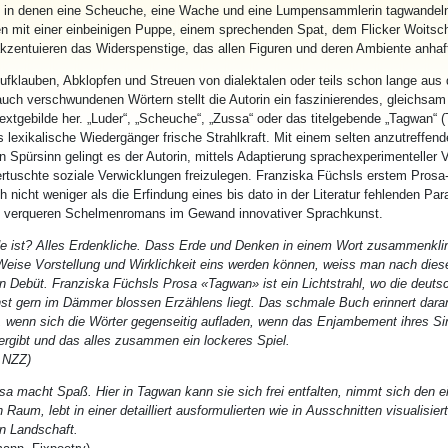
, in denen eine Scheuche, eine Wache und eine Lumpensammlerin
tagwan
del
 mit einer einbeinigen Puppe, einem sprechenden Spat, dem Flicker Woitsch
akzentuieren das Widerspenstige, das allen Figuren und deren Ambiente anhaft
ufklauben, Abklopfen und Streuen von dialektalen oder teils schon lange aus
uch verschwundenen Wörtern stellt die Autorin ein faszinierendes, gleichsam 
extgebilde her. „Luder“, „Scheuche“, „Zussa“ oder das titelgebende „
Tagwan
“ 
 lexikalische Wiedergänger frische Strahlkraft. Mit einem selten anzutreffen
n Spürsinn gelingt es der Autorin, mittels Adaptierung sprachexperimenteller 
vertuschte soziale Verwicklungen freizulegen. Franziska Füchsls erstem Prosa
h nicht weniger als die Erfindung eines bis dato in der Literatur fehlenden Pa
h verqueren Schelmenromans im Gewand innovativer Sprachkunst.
e ist? Alles Erdenkliche. Dass Erde und Denken in einem Wort zusammenkli
Weise Vorstellung und Wirklichkeit eins werden können, weiss man nach die
en Debüt. Franziska Füchsls Prosa «
Tagwan
» ist ein Lichtstrahl, wo die deut
onst gern im Dämmer blossen Erzählens liegt. Das schmale Buch erinnert daran
wenn sich die Wörter gegenseitig aufladen, wenn das Enjambement ihres S
ergibt und das alles zusammen ein lockeres Spiel.
, NZZ)
sa macht Spaß. Hier in
Tagwan
kann sie sich frei entfalten, nimmt sich den 
 Raum, lebt in einer detailliert ausformulierten wie in Ausschnitten visualisier
n Landschaft.