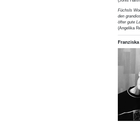
(Jonis Hart
Füchsls Wort
den grandios
öfter gute 
(Angelika R
Franziska