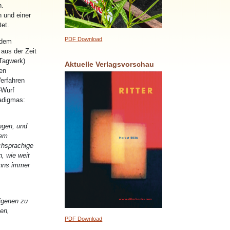
n.
 und einer
et.
PDF Download
 dem
aus der Zeit
(Tagwerk)
Aktuelle Verlagsvorschau
den
Verfahren
-Wurf
radigmas:
ngen, und
sem
schsprachige
, wie weit
inns immer
eigenen zu
ten,
PDF Download