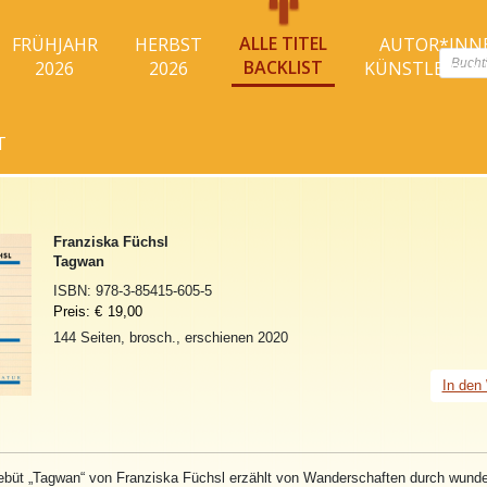
ALLE TITEL
FRÜHJAHR
HERBST
AUTOR*INN
Produc
BACKLIST
2026
2026
KÜNSTLER*I
search
T
Franziska Füchsl
Tagwan
ISBN:
978-3-85415-605-5
Preis:
€
19,00
144 Seiten, brosch., erschienen 2020
In den
büt „
Tagwan
“ von Franziska Füchsl erzählt von Wanderschaften durch wunde