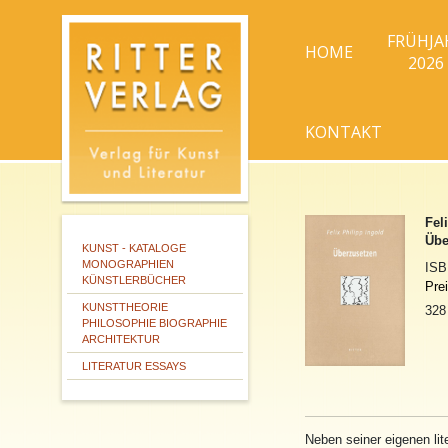
FRÜHJA
HOME
2026
KONTAKT
Fel
Übe
KUNST - KATALOGE
MONOGRAPHIEN
IS
KÜNSTLERBÜCHER
Pre
KUNSTTHEORIE
328
PHILOSOPHIE BIOGRAPHIE
ARCHITEKTUR
LITERATUR ESSAYS
Neben seiner eigenen lit