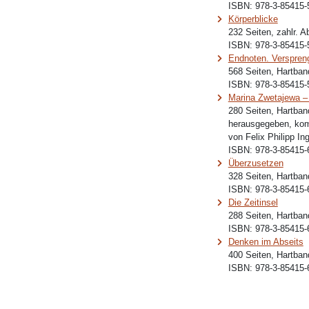
ISBN:
978-3-85415-
Körperblicke
232 Seiten, zahlr. 
ISBN:
978-3-85415-
Endnoten. Verspren
568 Seiten, Hartban
ISBN:
978-3-85415-
Marina Zwetajewa – 
280 Seiten, Hartban
herausgegeben, kom
von Felix Philipp In
ISBN:
978-3-85415-
Überzusetzen
328 Seiten, Hartban
ISBN:
978-3-85415-
Die Zeitinsel
288 Seiten, Hartban
ISBN:
978-3-85415-
Denken im Abseits
400 Seiten, Hartban
ISBN:
978-3-85415-