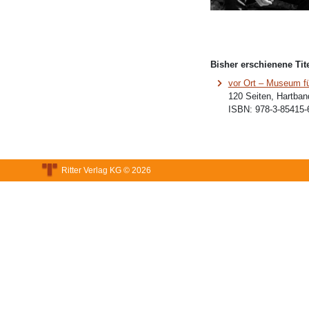
Bisher erschienene Tite
vor Ort – Museum fü
120 Seiten, Hartban
ISBN:
978-3-85415-
Ritter Verlag KG © 2026