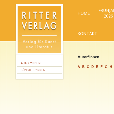
FRÜHJA
HOME
2026
KONTAKT
Autor*innen
AUTOR*INNEN
A
B
C
D
E
F
G
H
KÜNSTLER*INNEN