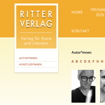
FRÜHJA
HOME
2026
KONTAKT
Autor*innen
AUTOR*INNEN
A
B
C
D
E
F
G
H
KÜNSTLER*INNEN