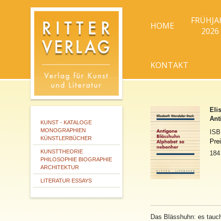
FRÜHJA
HOME
2026
KONTAKT
Eli
Ant
KUNST - KATALOGE
MONOGRAPHIEN
IS
KÜNSTLERBÜCHER
Pre
KUNSTTHEORIE
184
PHILOSOPHIE BIOGRAPHIE
ARCHITEKTUR
LITERATUR ESSAYS
Das Blässhuhn: es tauch