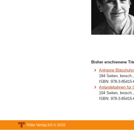
Bisher erschienene Tite
Antigone Blässhuhn
184 Seiten, brosch.
ISBN:
978-3-85415-
Anlandebahnen für 
104 Seiten, brosch.
ISBN:
978-3-85415-
Ritter Verlag KG © 2026