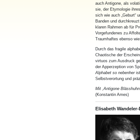
auch Antigone, als volati
sie, der Etymologie ihr
sich wie auch „Geburt“ 
Banden und durchkreuzt l
klaren Rahmen ab für Pr
Vorgefundenes zu Affolte
Traumhaftes ebenso wie f
Durch das fragile alphab
Chaotische der Erschei
virtuos zum Ausdruck ge
der Apperzeption von Sp
Alphabet so nebenher
is
Selbstverortung und präz
Mit ,Antigone Blässhuhn
(Konstantin Ames)
Elisabeth Wandeler