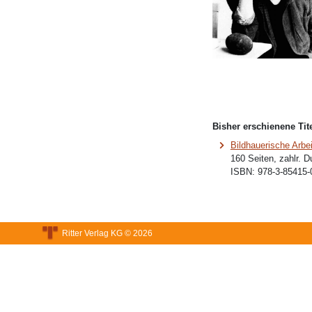
Bisher erschienene Tite
Bildhauerische Arbe
160 Seiten, zahlr. 
ISBN:
978-3-85415-
Ritter Verlag KG © 2026