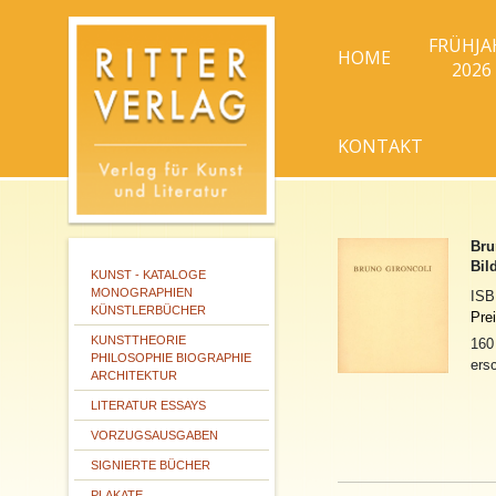
FRÜHJA
HOME
2026
KONTAKT
Bru
Bil
KUNST - KATALOGE
MONOGRAPHIEN
IS
KÜNSTLERBÜCHER
Pre
KUNSTTHEORIE
160
PHILOSOPHIE BIOGRAPHIE
ers
ARCHITEKTUR
LITERATUR ESSAYS
VORZUGSAUSGABEN
SIGNIERTE BÜCHER
PLAKATE