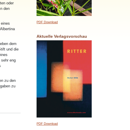
ten oder
in den
PDF Download
 eines
Albertina
Aktuelle Verlagsvorschau
neben dem
tift und die
eines
s sehr eng
s
en zu den
rgaben zu
PDF Download