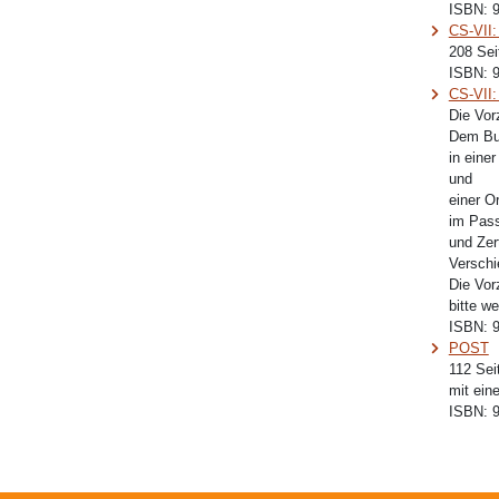
ISBN:
CS-VII:
208 Sei
ISBN:
CS-VII:
Die Vor
Dem B
in eine
und
einer Or
im Pass
und Zert
Verschi
Die Vor
bitte w
ISBN:
POST
112 Sei
mit ein
ISBN: