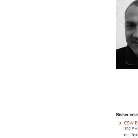
Bisher ersc
CS-V B
192 Sei
mit Tex