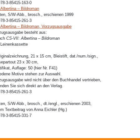
978-3-85415-163-0
 Albertina – Bildroman
ten, S/W-Abb., brosch., erschienen 1999
978-3-85415-261-3
 Albertina – Bildroman, Vorzugsausgabe
zugsausgabe besteht aus:
uch
CS-VII: Albertina – Bildroman
r Leinenkassette
iginalzeichnung, 21 x 15 cm, Bleistift, dat./num./sign.,
epartout 23 x 30 cm,
ifikat, Auflage: 50 (hier Nr. F41)
edene Motive stehen zur Auswahl.
zugsausgabe wird nicht über den Buchhandel vertrieben,
enden Sie sich direkt an den Verlag.
978-3-85415-261-3
ten, S/W-Abb., brosch., dt./engl., erschienen 2003,
em Textbeitrag von Anna Eichler (Hg.)
978-3-85415-331-7