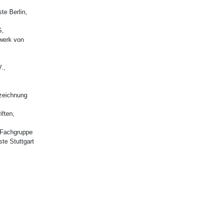
te Berlin,
S,
werk von
.,
ezeichnung
iften,
r Fachgruppe
te Stuttgart