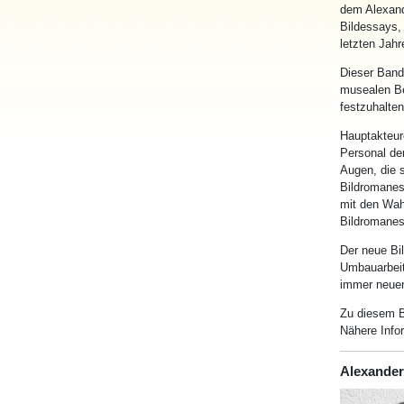
dem Alexande
Bildessays, 
letzten Jahr
Dieser Band
musealen Be
festzuhalten
Hauptakteur
Personal der
Augen, die s
Bildromanes
mit den Wah
Bildromanes
Der neue Bi
Umbauarbeit
immer neuen
Zu diesem B
Nähere Info
Alexande