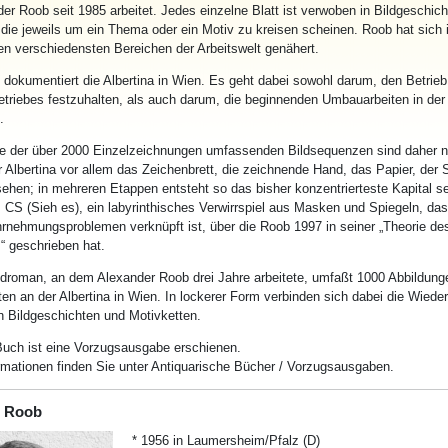
r Roob seit 1985 arbeitet. Jedes einzelne Blatt ist verwoben in Bildgeschich
die jeweils um ein Thema oder ein Motiv zu kreisen scheinen. Roob hat sich 
en verschiedensten Bereichen der Arbeitswelt genähert.
 dokumentiert die Albertina in Wien. Es geht dabei sowohl darum, den Betrieb
triebes festzuhalten, als auch darum, die beginnenden Umbauarbeiten in der 
.
e der über 2000 Einzelzeichnungen umfassenden Bildsequenzen sind daher 
 Albertina vor allem das Zeichenbrett, die zeichnende Hand, das Papier, der S
ehen; in mehreren Etappen entsteht so das bisher konzentrierteste Kapital s
 CS (Sieh es), ein labyrinthisches Verwirrspiel aus Masken und Spiegeln, da
rnehmungsproblemen verknüpft ist, über die Roob 1997 in seiner „Theorie de
“ geschrieben hat.
ldroman, an dem Alexander Roob drei Jahre arbeitete, umfaßt 1000 Abbildung
en an der Albertina in Wien. In lockerer Form verbinden sich dabei die Wiede
 Bildgeschichten und Motivketten.
uch ist eine Vorzugsausgabe erschienen.
rmationen finden Sie unter Antiquarische Bücher / Vorzugsausgaben.
r Roob
* 1956 in Laumersheim/Pfalz (D)