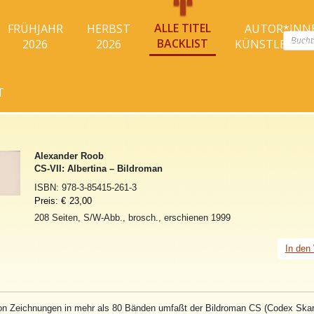
ALLE TITEL
FRÜHJAHR
HERBST
AUTOR*INN
Produc
BACKLIST
2026
2026
KÜNSTLER*I
search
T
Alexander Roob
CS-VII: Albertina – Bildroman
ISBN:
978-3-85415-261-3
Preis:
€
23,00
208 Seiten, S/W-Abb., brosch., erschienen 1999
In den
n Zeichnungen in mehr als 80 Bänden umfaßt der Bildroman CS (Codex Skar