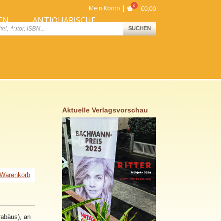
Mein Konto
€
0,00
EN
ANTIQUARISCHE
ts
SUCHEN
NNEN
BÜCHER
Aktuelle Verlagsvorschau
 Warenkorb
abäus), an