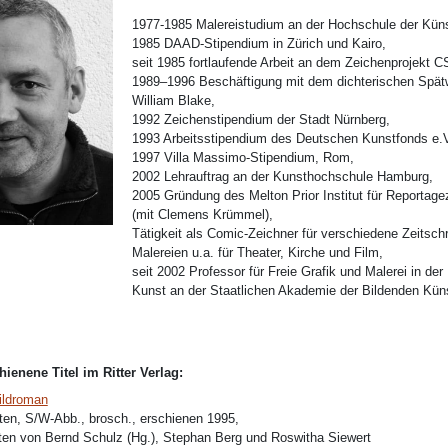
1977-1985 Malereistudium an der Hochschule der Küns
1985 DAAD-Stipendium in Zürich und Kairo,
seit 1985 fortlaufende Arbeit an dem Zeichenprojekt C
1989–1996 Beschäftigung mit dem dichterischen Spät
William Blake,
1992 Zeichenstipendium der Stadt Nürnberg,
1993 Arbeitsstipendium des Deutschen Kunstfonds e.V
1997 Villa Massimo-Stipendium, Rom,
2002 Lehrauftrag an der Kunsthochschule Hamburg,
2005 Gründung des Melton Prior Institut für Reportag
(mit Clemens Krümmel),
Tätigkeit als Comic-Zeichner für verschiedene Zeitschr
Malereien u.a. für Theater, Kirche und Film,
seit 2002 Professor für Freie Grafik und Malerei in de
Kunst an der Staatlichen Akademie der Bildenden Küns
hienene Titel im Ritter Verlag:
ildroman
ten, S/W-Abb., brosch., erschienen 1995,
ten von Bernd Schulz (Hg.), Stephan Berg und Roswitha Siewert