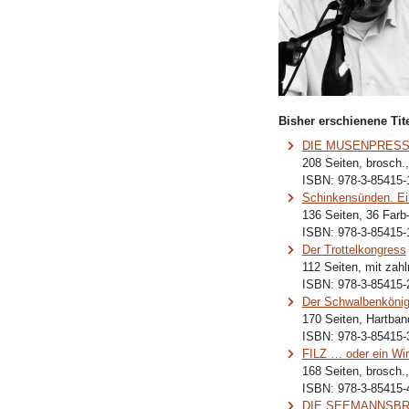
Bisher erschienene Tite
DIE MUSENPRES
208 Seiten, brosch.
ISBN:
978-3-85415-
Schinkensünden. Ei
136 Seiten, 36 Farb
ISBN:
978-3-85415-
Der Trottelkongress
112 Seiten, mit zahl
ISBN:
978-3-85415-
Der Schwalbenkönig 
170 Seiten, Hartban
ISBN:
978-3-85415-
FILZ … oder ein Wir
168 Seiten, brosch.
ISBN:
978-3-85415-
DIE SEEMANNSBRA