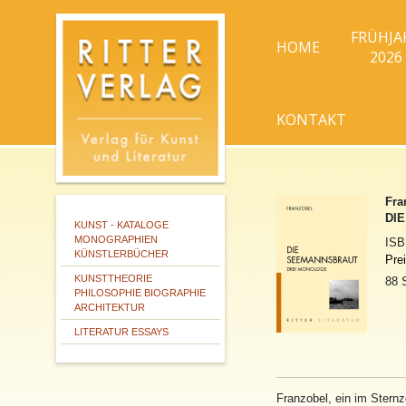
FRÜHJA
HOME
2026
KONTAKT
Fra
DIE
KUNST - KATALOGE
MONOGRAPHIEN
IS
KÜNSTLERBÜCHER
Pre
KUNSTTHEORIE
88 
PHILOSOPHIE BIOGRAPHIE
ARCHITEKTUR
LITERATUR ESSAYS
Franzobel, ein im Stern