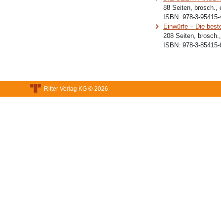
88 Seiten, brosch.,
ISBN:
978-3-95415-
Einwürfe – Die bes
208 Seiten, brosch.
ISBN:
978-3-85415-
Ritter Verlag KG © 2026