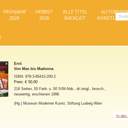
FRÜHJAHR
HERBST
ALLE TITEL
AUTOR*IN
Produc
2026
2026
BACKLIST
KÜNSTLER*I
search
T
Erró
Von Mao bis Madonna
ISBN:
978-3-85415-200-2
Preis:
€
50,00
216 Seiten, 55 Farb- u. 50 S/W-Abb., dt./engl., brosch.,
neuwertig, erschienen 1996
(Hg.) Museum Moderner Kunst, Stiftung Ludwig Wien
In den