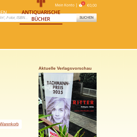
Mein Konto
€
0,00
ANTIQUARISCHE
NEN
ts
BÜCHER
SUCHEN
NNEN
Aktuelle Verlagsvorschau
 Warenkorb