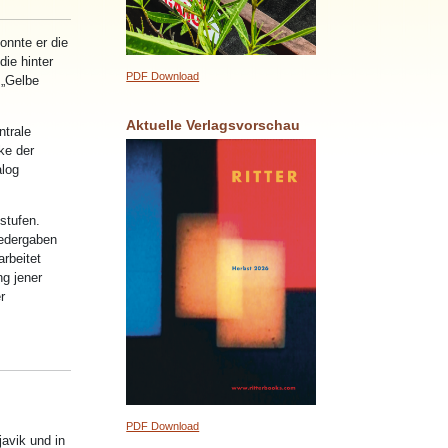
onnte er die
die hinter
PDF Download
 „Gelbe
Aktuelle Verlagsvorschau
ntrale
ke der
alog
stufen.
iedergaben
rbeitet
g jener
r
PDF Download
avik und in