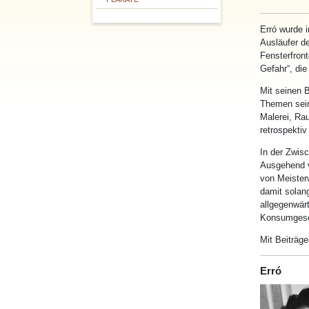
Erró
wurde i
Ausläufer de
Fensterfron
Gefahr“, die
Mit seinen B
Themen seine
Malerei, Ra
retrospektiv
In der Zwis
Ausgehend v
von Meister
damit solan
allgegenwär
Konsumgesel
Mit Beiträg
Erró