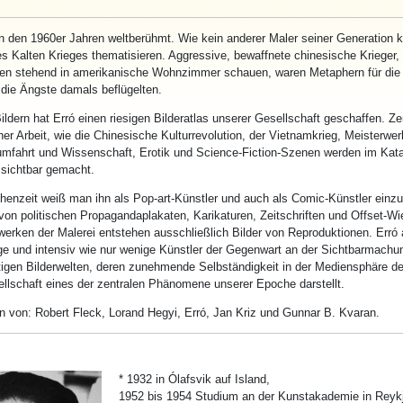
n den 1960er Jahren weltberühmt. Wie kein anderer Maler seiner Generation k
s Kalten Krieges thematisieren. Aggressive, bewaffnete chinesische Krieger, 
ten stehend in amerikanische Wohnzimmer schauen, waren Metaphern für die
 die Ängste damals beflügelten.
ildern hat
Erró
einen riesigen Bilderatlas unserer Gesellschaft geschaffen. Ze
r Arbeit, wie die Chinesische Kulturrevolution, der Vietnamkrieg, Meisterwer
umfahrt und Wissenschaft, Erotik und Science-Fiction-Szenen werden im Kat
 sichtbar gemacht.
chenzeit weiß man ihn als Pop-art-Künstler und auch als Comic-Künstler einzu
on politischen Propagandaplakaten, Karikaturen, Zeitschriften und Offset-W
werken der Malerei entstehen ausschließlich Bilder von Reproduktionen.
Erró
a
ge und intensiv wie nur wenige Künstler der Gegenwart an der Sichtbarmachun
tigen Bilderwelten, deren zunehmende Selbständigkeit in der Mediensphäre de
lschaft eines der zentralen Phänomene unserer Epoche darstellt.
en von: Robert Fleck, Lorand Hegyi,
Erró
, Jan Kriz und Gunnar B. Kvaran.
* 1932 in Ólafsvik auf Island,
1952 bis 1954 Studium an der Kunstakademie in Reykj