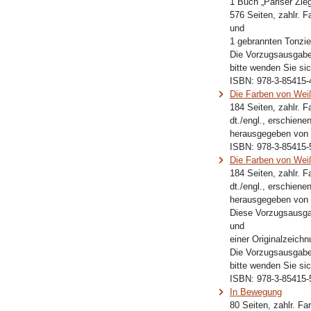
1 Buch „Pariser Zieg
576 Seiten, zahlr. F
und
1 gebrannten Tonzie
Die Vorzugsausgabe 
bitte wenden Sie sic
ISBN:
978-3-85415-
Die Farben von Wei
184 Seiten, zahlr. 
dt./engl., erschiene
herausgegeben von
ISBN:
978-3-85415-
Die Farben von Wei
184 Seiten, zahlr. 
dt./engl., erschiene
herausgegeben von
Diese Vorzugsausg
und
einer Originalzeichn
Die Vorzugsausgabe 
bitte wenden Sie sic
ISBN:
978-3-85415-
In Bewegung
80 Seiten, zahlr. F