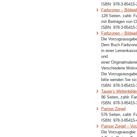
ISBN:
978-3-85415-
Farbzonen – Bildwel
128 Seiten, zahlr. 
mit Beiträgen von C
ISBN:
978-3-85415-
Farbzonen – Bildwe
Die Vorzugsausgabe
Dem Buch
Farbzone
in einer Leinenkasse
und
einer Originalmalerei
Verschiedene Motive
Die Vorzugsausgaben
bitte wenden Sie sic
ISBN:
978-3-85415-
Taupe’s Weltenbilde
96 Seiten, zahlr. F
ISBN:
978-3-85415-
Pariser Ziegel
576 Seiten, zahlr. F
ISBN:
978-3-85415-
Pariser Ziegel – Vo
Die Vorzugsausgbe 