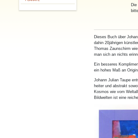
Die
bitt
Dieses Buch über Johann
dahin 20jährigen künstle
Thomas Zaunschirm wie f
man sich an nichts erinn
Ein besseres Kompliment
ein hohes Maß an Original
Johann Julian Taupe ent
heiter und abstrakt sowo
Kosmos wie vom Weltall 
Bildwelten ist eine reic