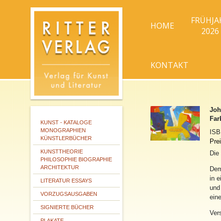
FRÜHJA
HOME
2026
KONTAKT
Joh
Far
KUNST - KATALOGE
MONOGRAPHIEN
IS
KÜNSTLERBÜCHER
Prei
KUNSTTHEORIE
Die
PHILOSOPHIE BIOGRAPHIE
ARCHITEKTUR
De
in 
LITERATUR ESSAYS
und
VORZUGSAUSGABEN
eine
SIGNIERTE BÜCHER
Ver
PLAKATE