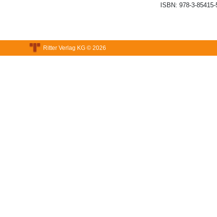
ISBN:
978-3-85415-
Ritter Verlag KG © 2026