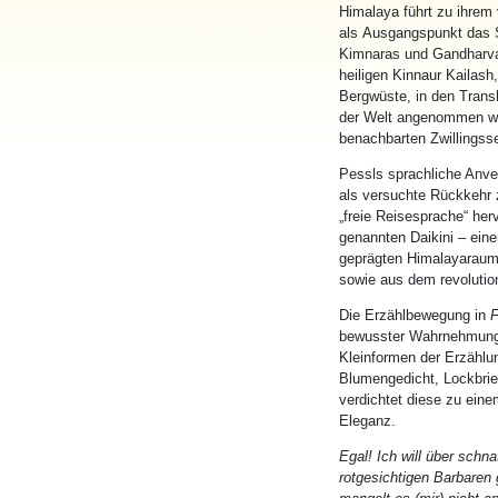
Himalaya führt zu ihrem
als
Aus
gangspunkt das Su
Kimnaras und Gandharvas
heiligen Kinnaur Kailash
Bergwüste, in den Transh
der Welt angenommen wir
benachbarten Zwillings
Pessls sprachliche Anver
als versuchte Rückkehr 
„freie Reisesprache“ her
genannten Daikini – einer
geprägten Himalayaraum ei
sowie
aus
dem revolution
Die Erzählbewegung in
F
bewusster Wahrnehmung,
Kleinformen der Erzählun
Blumengedicht, Lockbrie
verdichtet diese zu ein
Eleganz.
Egal! Ich will über schn
rotgesichtigen Barbaren 