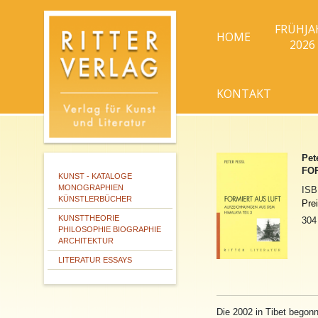
FRÜHJA
HOME
2026
KONTAKT
Pet
FOR
KUNST - KATALOGE
MONOGRAPHIEN
IS
KÜNSTLERBÜCHER
Pre
KUNSTTHEORIE
304
PHILOSOPHIE BIOGRAPHIE
ARCHITEKTUR
LITERATUR ESSAYS
Die 2002 in Tibet begon