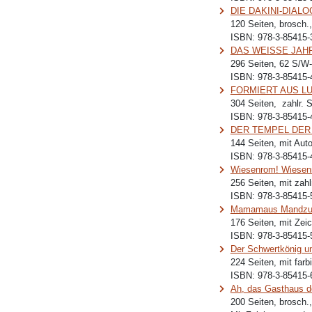
DIE DAKINI-DIALOGE
120 Seiten, brosch.
ISBN:
978-3-85415-
DAS WEISSE JAHR, 
296 Seiten, 62 S/W
ISBN:
978-3-85415-
FORMIERT AUS LUFT
304 Seiten, zahlr. 
ISBN:
978-3-85415-
DER TEMPEL DER LU
144 Seiten, mit Aut
ISBN:
978-3-85415-
Wiesenrom! Wiesen
256 Seiten, mit zahl
ISBN:
978-3-85415-
Mamamaus Mandzuki
176 Seiten, mit Zei
ISBN:
978-3-85415-
Der Schwertkönig u
224 Seiten, mit far
ISBN:
978-3-85415-
Ah, das Gasthaus d
200 Seiten, brosch.