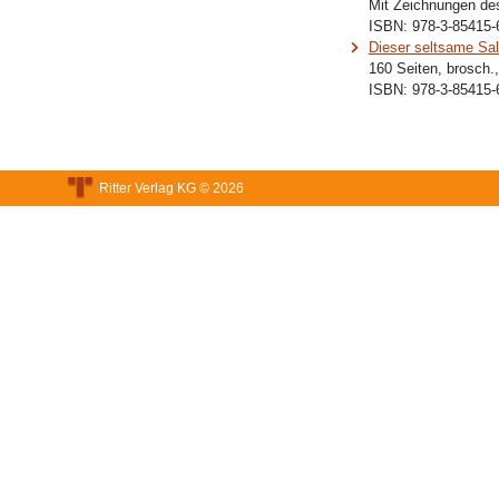
Mit Zeichnungen de
ISBN:
978-3-85415-
Dieser seltsame Sa
160 Seiten, brosch.
ISBN:
978-3-85415-
Ritter Verlag KG © 2026