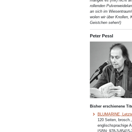
mangelt es (mir) nicht 
rollenden Pulverweideland
an sich im Wiesentraum!
wolen wir über Knollen,
Geistchen sehen!)
Peter Pessl
Bisher erschienene Tite
BLUMARINE, Letzte 
120 Seiten, brosch.
englischsprachige 
ISBN:
978-3-85415-