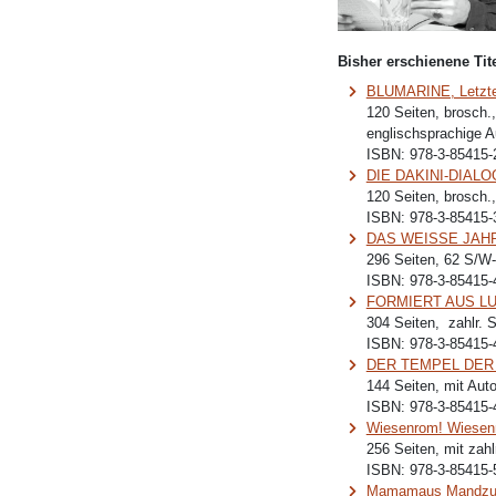
Bisher erschienene Tite
BLUMARINE, Letzte 
120 Seiten, brosch.
englischsprachige 
ISBN:
978-3-85415-
DIE DAKINI-DIALOGE
120 Seiten, brosch.
ISBN:
978-3-85415-
DAS WEISSE JAHR, 
296 Seiten, 62 S/W
ISBN:
978-3-85415-
FORMIERT AUS LUFT
304 Seiten, zahlr. 
ISBN:
978-3-85415-
DER TEMPEL DER LU
144 Seiten, mit Aut
ISBN:
978-3-85415-
Wiesenrom! Wiesen
256 Seiten, mit zahl
ISBN:
978-3-85415-
Mamamaus Mandzuki