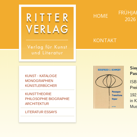
FRÜHJA
HOME
2026
KONTAKT
Sie
Pas
KUNST - KATALOGE
MONOGRAPHIEN
IS
KÜNSTLERBÜCHER
Pre
KUNSTTHEORIE
192
PHILOSOPHIE BIOGRAPHIE
in 
ARCHITEKTUR
Mus
LITERATUR ESSAYS