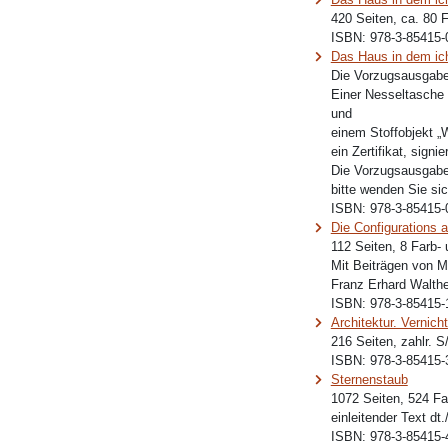
420 Seiten, ca. 80 
ISBN:
978-3-85415-
Das Haus in dem ic
Die Vorzugsausgabe
Einer Nesseltasch
und
einem Stoffobjekt „
ein Zertifikat, sign
Die Vorzugsausgabe 
bitte wenden Sie sic
ISBN:
978-3-85415-
Die Configurations 
112 Seiten, 8 Farb-
Mit Beiträgen von M
Franz Erhard Walthe
ISBN:
978-3-85415-
Architektur. Vernic
216 Seiten, zahlr. 
ISBN:
978-3-85415-
Sternenstaub
1072 Seiten, 524 Fa
einleitender Text dt
ISBN:
978-3-85415-