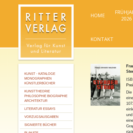
FRÜHJA
HOME
2026
KONTAKT
Fra
Ste
KUNST - KATALOGE
MONOGRAPHIEN
IS
KÜNSTLERBÜCHER
Prei
KUNSTTHEORIE
Die
PHILOSOPHIE BIOGRAPHIE
ein
ARCHITEKTUR
107
LITERATUR ESSAYS
einl
und
VORZUGSAUSGABEN
eine
SIGNIERTE BÜCHER
Grap
rüc
PLAKATE