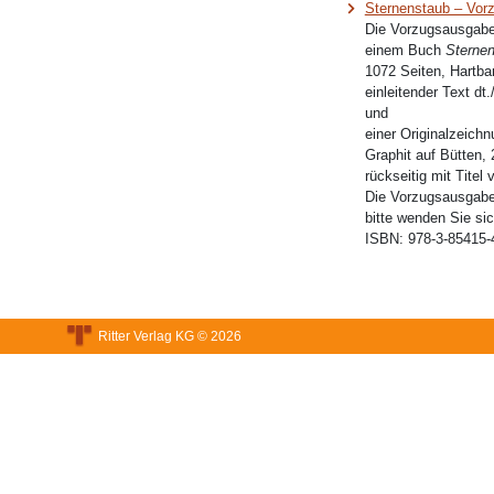
Sternenstaub – Vor
Die Vorzugsausgabe
einem Buch
Sterne
1072 Seiten, Hartba
einleitender Text dt.
und
einer Originalzeichn
Graphit auf Bütten, 
rückseitig mit Tite
Die Vorzugsausgabe 
bitte wenden Sie sic
ISBN:
978-3-85415-
Ritter Verlag KG © 2026