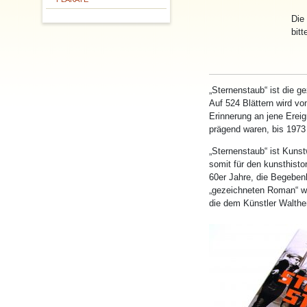
Die
bitt
„
Sternenstaub
“ ist die 
Auf 524 Blättern wird vo
Erinnerung an jene Ereig
prägend waren, bis 1973 
„
Sternenstaub
“ ist Kuns
somit für den kunsthisto
60er Jahre, die Begebenh
„gezeichneten Roman“ wurd
die dem Künstler Walthe