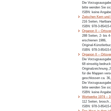
Die Vorzugsausgabe 
bitte wenden Sie sic
ISBN:
keine Angabe
Zwischen Kern und 
216 Seiten, Hartban
ISBN:
978-3-85415-
Organon II – Ortsve
288 Seiten, 2- bis 4
erschienen 1986,
Original-Künstlerbuch
ISBN:
978-3-85415-
Organon II – Ortsv
Die Vorzugsausgabe
68 einseitig bedruck
Originalzeichnung „S
für die Mappen vers
geschlossen ca. 36,
Die Vorzugsausgaben
bitte wenden Sie sic
ISBN:
keine Angabe
Wortwerke 1974 – 1
112 Seiten, brosch.
ISBN:
978-3-85415-
Das Haus in dem ic