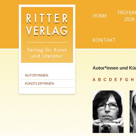
FRÜHJA
HOME
2026
KONTAKT
Autor*innen und Kün
AUTOR*INNEN
A
B
C
D
E
F
G
H
KÜNSTLER*INNEN