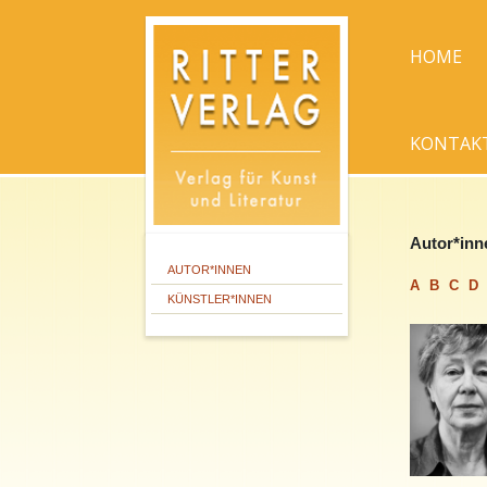
HOME
KONTAK
Autor*inn
AUTOR*INNEN
A
B
C
D
KÜNSTLER*INNEN