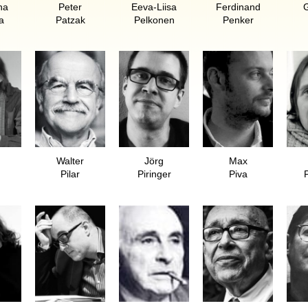
na
Peter
Eeva-Liisa
Ferdinand
a
Patzak
Pelkonen
Penker
Walter
Jörg
Max
Pilar
Piringer
Piva