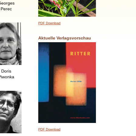
Georges
Perec
PDF Download
Aktuelle Verlagsvorschau
Doris
Piwonka
PDF Download