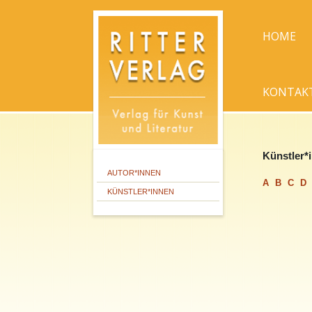
HOME
KONTAK
Künstler*
AUTOR*INNEN
A
B
C
D
KÜNSTLER*INNEN