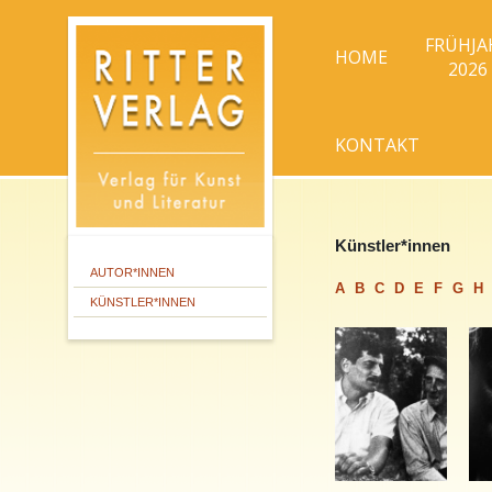
FRÜHJA
HOME
2026
KONTAKT
Künstler*innen
AUTOR*INNEN
A
B
C
D
E
F
G
H
KÜNSTLER*INNEN