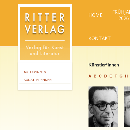
FRÜHJA
HOME
2026
KONTAKT
Künstler*innen
AUTOR*INNEN
A
B
C
D
E
F
G
H
KÜNSTLER*INNEN