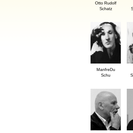
Otto Rudolf
Schatz
S
ManfreDu
Schu
S