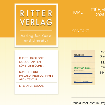
FRÜHJA
HOME
2026
KONTAKT
Ron
Dre
KUNST - KATALOGE
MONOGRAPHIEN
IS
KÜNSTLERBÜCHER
Pre
KUNSTTHEORIE
144
PHILOSOPHIE BIOGRAPHIE
ARCHITEKTUR
LITERATUR ESSAYS
Ronald Pohl lässt in
Drey