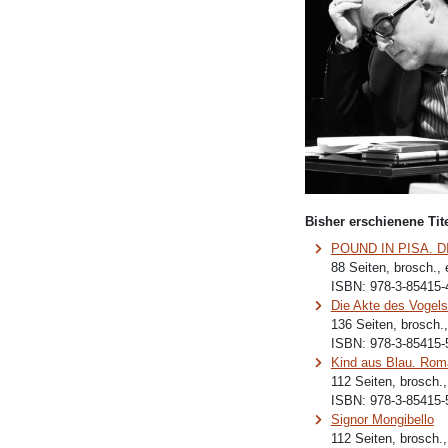
Bisher erschienene Tite
POUND IN PISA. 
88 Seiten, brosch.,
ISBN:
978-3-85415-
Die Akte des Vogel
136 Seiten, brosch.
ISBN:
978-3-85415-
Kind aus Blau. Roma
112 Seiten, brosch.
ISBN:
978-3-85415-
Signor Mongibello
112 Seiten, brosch.