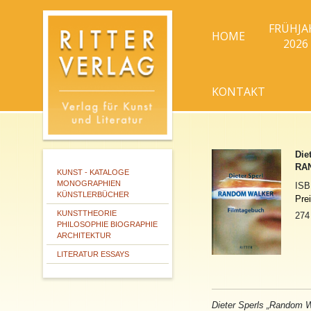
FRÜHJA
HOME
2026
KONTAKT
Die
RAN
KUNST - KATALOGE
MONOGRAPHIEN
IS
KÜNSTLERBÜCHER
Pre
KUNSTTHEORIE
274
PHILOSOPHIE BIOGRAPHIE
ARCHITEKTUR
LITERATUR ESSAYS
Dieter Sperls „
Random
W