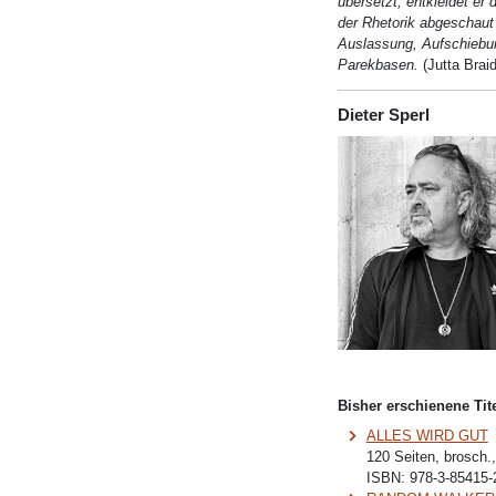
übersetzt, entkleidet er 
der Rhetorik abgeschaut 
Auslassung, Aufschiebu
Parekbasen.
(Jutta Brai
Dieter Sperl
Bisher erschienene Tite
ALLES WIRD GUT
120 Seiten, brosch.
ISBN:
978-3-85415-