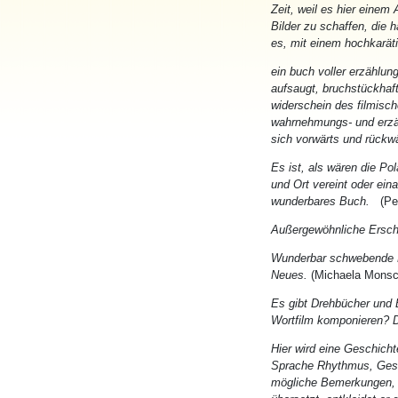
Zeit, weil es hier eine
Bilder zu schaffen, die h
es, mit einem hochkarä
ein buch voller erzählung
aufsaugt, bruchstückhaf
widerschein des filmisch
wahrnehmungs- und erzäh
sich vorwärts und rückw
Es ist, als wären die Po
und Ort vereint oder ei
wunderbares Buch.
(Pe
Außergewöhnliche Ersch
Wunderbar schwebende Pr
Neues.
(Michaela Monsc
Es gibt Drehbücher und 
Wortfilm komponieren? 
Hier wird eine Geschicht
Sprache Rhythmus, Geschw
mögliche Bemerkungen, G