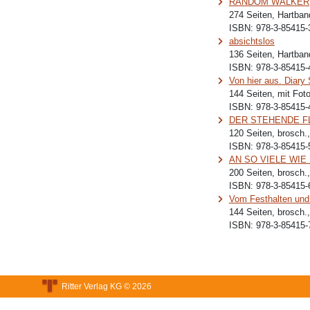
RANDOM WALKER, 
274 Seiten, Hartban
ISBN:
978-3-85415-
absichtslos
136 Seiten, Hartban
ISBN:
978-3-85415-
Von hier aus. Diary
144 Seiten, mit Fot
ISBN:
978-3-85415-
DER STEHENDE F
120 Seiten, brosch.
ISBN:
978-3-85415-
AN SO VIELE WIE 
200 Seiten, brosch.
ISBN:
978-3-85415-
Vom Festhalten und 
144 Seiten, brosch.
ISBN:
978-3-85415-
Ritter Verlag KG © 2026