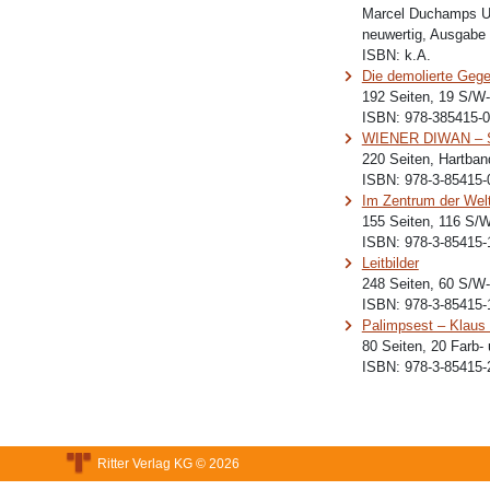
Marcel Duchamps U
neuwertig, Ausgabe
ISBN:
k.A.
Die demolierte Geg
192 Seiten, 19 S/W-
ISBN:
978-385415-0
WIENER DIWAN – S
220 Seiten, Hartban
ISBN:
978-3-85415-
Im Zentrum der Wel
155 Seiten, 116 S/W
ISBN:
978-3-85415-
Leitbilder
248 Seiten, 60 S/W-
ISBN:
978-3-85415-
Palimpsest – Klaus 
80 Seiten, 20 Farb-
ISBN:
978-3-85415-
Ritter Verlag KG © 2026