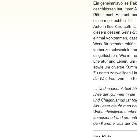
Ein geheimnisvolles Paket
geschlossen hat, ihren 
Rätsel nach Herkunft un
einen regelrechten Thrill
Autorin Ilse Kilic auftri
diesem dessen Seins-St
einmal vorkommen, dass e
Werk für beendet erklärt
vorbei zu schwindeln tr
eingeflochten.
Wie
immer
Literatur und Leben, um 
so
wie
um diverse Kümmer
Zu
der
en zeitweiligen Lin
die Welt kam
von Ilse Ki
… Und in einer Arbeit ü
„
WIe
der
Kummer
in die 
und
Chagrinismus ist fo
Als Leser glaubt man nac
Wahrscheinlichkeitseben
verunsichert und ermunte
den
Kummer
aus
der
We