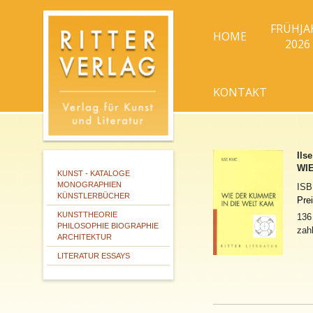
FRÜHJA
HOME
2026
KONTAKT
Ilse
WI
KUNST - KATALOGE
MONOGRAPHIEN
IS
KÜNSTLERBÜCHER
Pre
KUNSTTHEORIE
136
PHILOSOPHIE BIOGRAPHIE
zahl
ARCHITEKTUR
LITERATUR ESSAYS