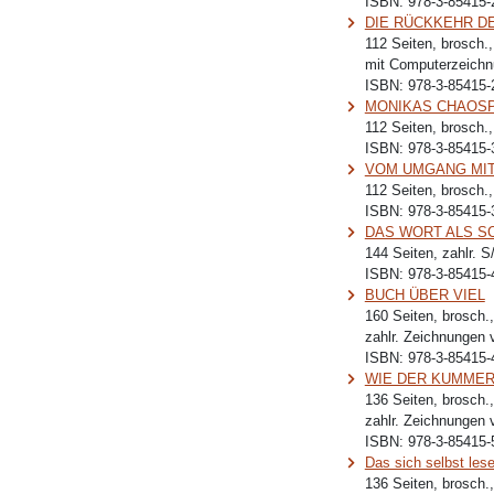
ISBN:
978-3-85415-
DIE RÜCKKEHR DE
112 Seiten, brosch.
mit Computerzeichnu
ISBN:
978-3-85415-
MONIKAS CHAOSPRO
112 Seiten, brosch.
ISBN:
978-3-85415-
VOM UMGANG MIT 
112 Seiten, brosch.
ISBN:
978-3-85415-
DAS WORT ALS S
144 Seiten, zahlr. 
ISBN:
978-3-85415-
BUCH ÜBER VIEL
160 Seiten, brosch.
zahlr. Zeichnungen v
ISBN:
978-3-85415-
WIE DER KUMMER 
136 Seiten, brosch.
zahlr. Zeichnungen v
ISBN:
978-3-85415-
Das sich selbst le
136 Seiten, brosch.