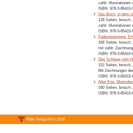
zahlr. Illustrationen 
ISBN:
978-3-85415-
Das Buch, in dem s
128 Seiten, brosch.
zahlr. Illustrationen 
ISBN:
978-3-85415-
Fadenspannung. Ei
168 Seiten, brosch.
mit zahlr. Zeichnung
ISBN:
978-3-85415-
Das Schlaue vom H
152 Seiten, brosch.
Mit Zeichnungen der
ISBN:
978-3-85415-
Alter Ego. Mutprob
160 Seiten, brosch.
ISBN:
978-3-85415-
Ritter Verlag KG © 2026