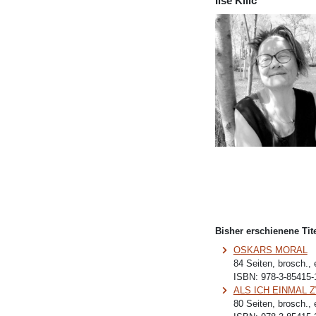
Ilse Kilic
Bisher erschienene Tite
OSKARS MORAL
84 Seiten, brosch.,
ISBN:
978-3-85415-
ALS ICH EINMAL Z
80 Seiten, brosch.,