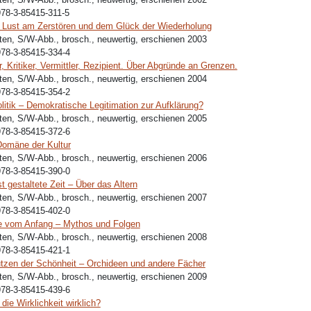
78-3-85415-311-5
 Lust am Zerstören und dem Glück der Wiederholung
ten, S/W-Abb., brosch., neuwertig, erschienen 2003
978-3-85415-334-4
r, Kritiker, Vermittler, Rezipient. Über Abgründe an Grenzen.
ten, S/W-Abb., brosch., neuwertig, erschienen 2004
978-3-85415-354-2
olitik – Demokratische Legitimation zur Aufklärung?
ten, S/W-Abb., brosch., neuwertig, erschienen 2005
978-3-85415-372-6
 Domäne der Kultur
ten, S/W-Abb., brosch., neuwertig, erschienen 2006
978-3-85415-390-0
t gestaltete Zeit – Über das Altern
ten, S/W-Abb., brosch., neuwertig, erschienen 2007
978-3-85415-402-0
e vom Anfang – Mythos und Folgen
ten, S/W-Abb., brosch., neuwertig, erschienen 2008
978-3-85415-421-1
zen der Schönheit – Orchideen und andere Fächer
ten, S/W-Abb., brosch., neuwertig, erschienen 2009
978-3-85415-439-6
die Wirklichkeit wirklich?