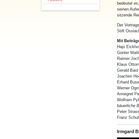
bedeutet es
seinen Aufe
sitzende
Re
Der Vortrag
Stift Ossia
Mit Beiträg
Hajo Eickho
Günter Matt
Raimer Joc
Klaus Otto
Gerald Bast
Joachim Hoe
Erhard Bus
Werner Ogri
Annegret Pe
Wolfram Py
bäuerliche 
Peter Stras
Franz Schu
Irmgard B