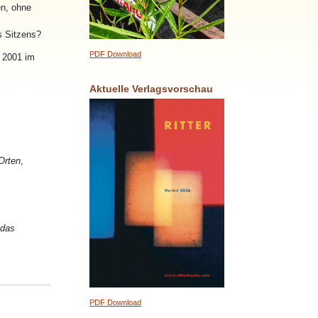
en, ohne
s Sitzens?
PDF Download
 2001 im
Aktuelle Verlagsvorschau
Orten
,
 das
PDF Download