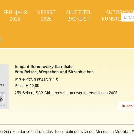
FRÜHJAHR
HERBST
ALLE TITEL
AUTOR*IN
Produc
2026
2026
BACKLIST
KÜNSTLER*I
search
T
Irmgard Bohunovsky-Bärnthaler
Vom Reisen, Weggehen und Sitzenbleiben
ISBN:
978-3-85415-311-5
Preis:
€
19,00
256 Seiten, S/W-Abb., brosch., neuwertig, erschienen 2002
In den
n Grenzen der Geburt und des Todes befindet sich der Mensch in Mobilität.