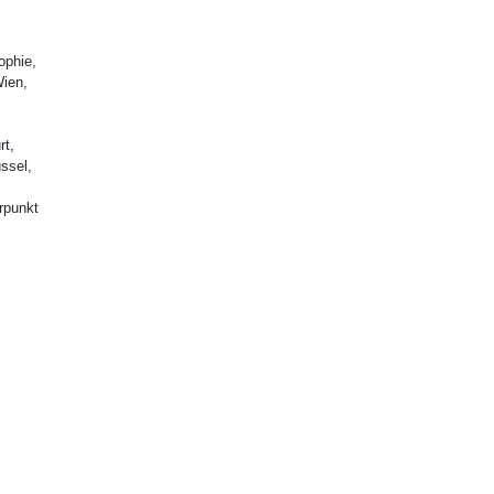
ophie,
Wien,
rt,
ssel,
rpunkt