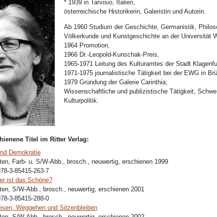
* 1939 in Tarvisio, Italien,
österreichische Historikerin, Galeristin und Autorin.
Ab 1960 Studium der Geschichte, Germanistik, Philos
Völkerkunde und Kunstgeschichte an der Universität 
1964 Promotion,
1966 Dr.-Leopold-Kunschak-Preis,
1965-1971 Leitung des Kulturamtes der Stadt Klagenfu
1971-1975 journalistische Tätigkeit bei der EWG in Brü
1979 Gründung der Galerie Carinthia;
Wissenschaftliche und publizistische Tätigkeit, Schwe
Kulturpolitik.
hienene Titel im Ritter Verlag:
nd Demokratie
ten, Farb- u. S/W-Abb., brosch., neuwertig, erschienen 1999
978-3-85415-263-7
r ist das Schöne?
ten, S/W-Abb., brosch., neuwertig, erschienen 2001
978-3-85415-288-0
isen, Weggehen und Sitzenbleiben
ten, S/W-Abb., brosch., neuwertig, erschienen 2002