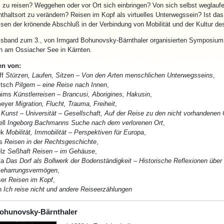
, zu
reisen
? Weggehen oder vor Ort sich einbringen? Von sich selbst weglauf
nthaltsort zu verändern?
Reisen
im Kopf als virtuelles Unterwegssein? Ist das
isen
der krönende Abschluß in der Verbindung von Mobilität und der Kultur de
ssband zum 3., von Irmgard Bohunovsky-Bärnthaler organisierten Symposium
ch am Ossiacher See in Kärnten.
en von:
ff
Stürzen, Laufen, Sitzen – Von den Arten menschlichen Unterwegsseins
,
itsch
Pilgern – eine Reise nach Innen
,
hims
Künstler
reisen – Brancusi, Aborigines, Hakusin
,
meyer
Migration, Flucht, Trauma, Freiheit
,
Kunst – Universität – Gesellschaft
, Auf der Reise zu den nicht vorhandenen 
ll
Ingeborg Bachmanns Suche nach dem verlorenen Ort
,
ek
Mobilität,
Immobilität – Perspektiven für Europa
,
s
Reisen
in der Rechtsgeschichte
,
lz
Seßhaft
Reisen
– im Gehäuse
,
ta
Das Dorf als Bollwerk der Bodenständigkeit
–
Historische Reflexionen über
Beharrungsvermögen
,
ser
Reisen
im Kopf
,
h
Ich reise nicht und andere Reiseerzählungen
ohunovsky-Bärnthaler