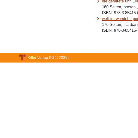
die gefaltete uhr. 1
160 Seiten, brosch.
ISBN:
978-3-85415-
welt im wandel – po
176 Seiten, Hartban
ISBN:
978-3-85415-
Ritter Verlag KG © 2026