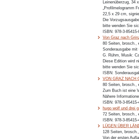
Leinenüberzug, 34 x
„Profilmelogramm Fr
22,5 x 29 cm, signie
Die Vorzugsausgabe 
bitte wenden Sie sic
ISBN:
978-3-85415-
Von Graz nach Grin
80 Seiten, brosch.,
Sonderausgabe mit C
G. Rühm, Musik: Car
Diese Edition wird n
bitte wenden Sie sic
ISBN:
Sonderausga
VON GRAZ NACH GR
80 Seiten, brosch.,
Zum Buch ist eine 
Nähere Informatione
ISBN:
978-3-85415-
hugo wolf und drei gr
72 Seiten, brosch.,
ISBN:
978-3-85415-
LÜGEN ÜBER LÄNDER
128 Seiten, brosch.
Von der ersten Aufl