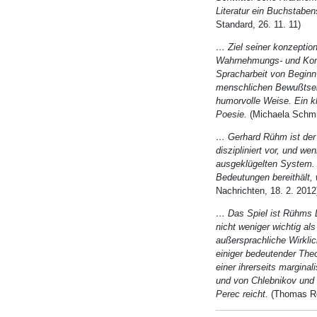
Literatur ein Buchstabens
Standard,
26. 11. 11)
… Ziel seiner konzeption
Wahrnehmungs- und Komm
Spracharbeit von Beginn
menschlichen Bewußtsei
humorvolle Weise. Ein kl
Poesie.
(Michaela
Schmit
… Gerhard Rühm ist der D
diszipliniert vor, und w
ausgeklügelten System. 
Bedeutungen bereithält
Nachrichten, 18. 2. 2012
… Das Spiel ist Rühms Di
nicht weniger wichtig al
außersprachliche Wirklic
einiger bedeutender Theo
einer ihrerseits marginal
und von Chlebnikov und
Perec reicht.
(Thomas Ro