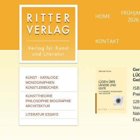
FRÜHJA
HOME
2026
KONTAKT
Ger
LÜG
KUNST - KATALOGE
Ged
MONOGRAPHIEN
KÜNSTLERBÜCHER
IS
Pre
KUNSTTHEORIE
PHILOSOPHIE BIOGRAPHIE
128
ARCHITEKTUR
Von
Nähe
LITERATUR ESSAYS
Ess