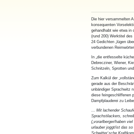
Die hier versammelten A
konsequenten Vorselekti
gehandhabt wie etwa in d
(rund 200) Werktitel de
24 Gedichten „
lügen
übe
verbundenen Reimwörter 
In „die entfesselte küch
Debrecziner, Wiener, Kie
Schnitzeln, Sprotten un
Zum Kalkül der „vollstän
gerade aus der Beschränk
unbändiger Sprachwitz ni
diese feingeschliffenen 
Dampfplauderei zu Leibe
… Mit lachender Schauf
Sprachstilackers, schrei
(„vorarlberger/haben vie
urlauber joggt/ist das so
Schwitter`sche Kraftkom