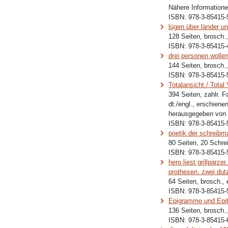
Nähere Informationen
ISBN:
978-3-85415-
lügen über länder un
128 Seiten, brosch.,
ISBN:
978-3-85415-
drei personen wolle
144 Seiten, brosch.
ISBN:
978-3-85415-
Totalansicht / Total
394 Seiten, zahlr. 
dt./engl., erschiene
herausgegeben von 
ISBN:
978-3-85415-
poetik der schreibm
80 Seiten, 20 Schr
ISBN:
978-3-85415-
hero liest grillparz
prothesen. zwei dut
64 Seiten, brosch.,
ISBN:
978-3-85415-
Epigramme und Epi
136 Seiten, brosch.
ISBN:
978-3-85415-