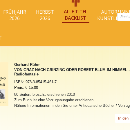
ALLE TITEL
FRÜHJAHR
HERBST
AUTOR*INN
Produc
BACKLIST
2026
2026
KÜNSTLER*I
search
T
Gerhard Rühm
VON GRAZ NACH GRINZING ODER ROBERT BLUM IM HIMMEL –
Radiofantasie
ISBN:
978-3-85415-461-7
Preis:
€
15,00
80 Seiten, brosch., erschienen 2010
Zum Buch ist eine Vorzugsausgabe erschienen.
Nähere Informationen finden Sie unter Antiquarische Bücher / Vorzu
In den