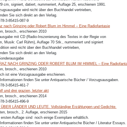
29 cm, signiert, datiert, nummeriert, Auflage 25, erschienen 1991.
zugsausgabe wird nicht über den Buchhandel vertrieben,
enden Sie sich direkt an den Verlag.
978-3-85415-087-9
z nach Grinzing oder Robert Blum im Himmel – Eine Radiofantasie
en, brosch., erschienen 2010
usgabe mit CD (Radio-Inszenierung des Textes in der Regie von
, Musik: Carl Rühm), Auflage 70 Stk., nummeriert und signiert
dition wird nicht über den Buchhandel vertrieben,
enden Sie sich direkt an den Verlag.
Sonderausgabe
AZ NACH GRINZING ODER ROBERT BLUM IM HIMMEL – Eine Radiofanta
en, brosch., erschienen 2010
h ist eine Vorzugsausgabe erschienen.
Informationen finden Sie unter Antiquarische Bücher / Vorzugsausgaben.
978-3-85415-461-7
f und drei grazien, letzter akt
en, brosch., erschienen 2014
978-3-85415-496-9
ÜBER LÄNDER UND LEUTE. Vollständige Erzählungen und Gedichte.
ten, brosch., 2. Auflage, erschienen 2015
 ersten Auflage sind noch einige Exemplare erhältlich.
Informationen finden Sie unter unter Antiquarische Bücher / Literatur Essays.