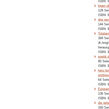
ISBN:
lügen ü
128 Sei
ISBN:
drei pe
144 Sei
ISBN:
Totalan
394 Sei
dt./eng
herausg
ISBN:
poetik 
80 Seit
ISBN:
hero li
prothes
64 Seit
ISBN:
Epigra
136 Sei
ISBN:
die gef
160 Sei