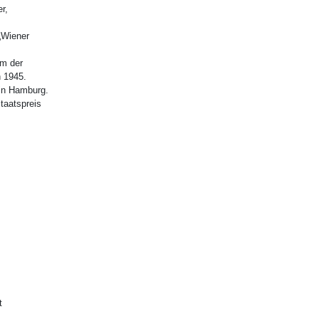
r,
„Wiener
m der
h 1945.
 in Hamburg.
taatspreis
t