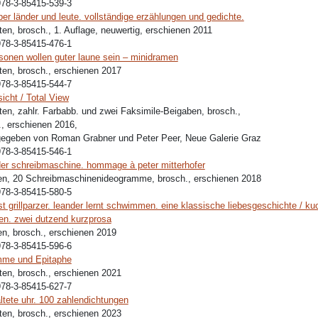
978-3-85415-539-3
ber länder und leute. vollständige erzählungen und gedichte.
ten, brosch., 1. Auflage, neuwertig, erschienen 2011
978-3-85415-476-1
rsonen wollen guter laune sein – minidramen
ten, brosch., erschienen 2017
978-3-85415-544-7
sicht / Total View
ten, zahlr. Farbabb. und zwei Faksimile-Beigaben, brosch.,
l., erschienen 2016,
egeben von Roman Grabner und Peter Peer, Neue Galerie Graz
978-3-85415-546-1
der schreibmaschine. hommage à peter mitterhofer
en, 20 Schreibmaschinenideogramme, brosch., erschienen 2018
978-3-85415-580-5
est grillparzer. leander lernt schwimmen. eine klassische liebesgeschichte / k
en. zwei dutzend kurzprosa
en, brosch., erschienen 2019
978-3-85415-596-6
mme und Epitaphe
ten, brosch., erschienen 2021
978-3-85415-627-7
altete uhr. 100 zahlendichtungen
ten, brosch., erschienen 2023