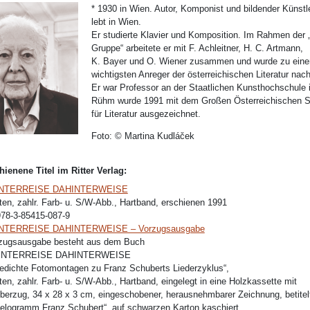
* 1930 in Wien. Autor, Komponist und bildender Künstle
lebt in Wien.
Er studierte Klavier und Komposition. Im Rahmen der 
Gruppe“ arbeitete er mit F. Achleitner, H. C. Artmann,
K. Bayer und O. Wiener zusammen und wurde zu eine
wichtigsten Anreger der österreichischen Literatur nac
Er war Professor an der Staatlichen Kunsthochschule
Rühm wurde 1991 mit dem Großen Österreichischen S
für Literatur ausgezeichnet.
Foto: © Martina Kudláček
hienene Titel im Ritter Verlag:
INTERREISE DAHINTERWEISE
ten, zahlr. Farb- u. S/W-Abb., Hartband, erschienen 1991
978-3-85415-087-9
NTERREISE DAHINTERWEISE – Vorzugsausgabe
rzugsausgabe besteht aus dem Buch
WINTERREISE DAHINTERWEISE
dichte Fotomontagen zu Franz Schuberts Liederzyklus“,
ten, zahlr. Farb- u. S/W-Abb., Hartband, eingelegt in eine Holzkassette mit
berzug, 34 x 28 x 3 cm, eingeschobener, herausnehmbarer Zeichnung, betitel
melogramm Franz Schubert“, auf schwarzen Karton kaschiert,