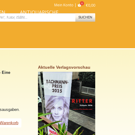
Mein Konto
€
0,00
EN
ANTIQUARISCHE
ts
SUCHEN
NNEN
BÜCHER
Aktuelle Verlagsvorschau
 Eine
gsausgaben.
 Warenkorb