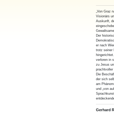
„
Von
Graz
n
Visionärs u
Auskunft, d
eingeschoben
Gewaltsamer
Der historis
Demokratisc
er
nach
Wien
trotz seiner
hingerichtet
verloren in 
zu Jesus un
prachtvoller
Die Beschäf
der sich se
am Phänomen
und „
von
auß
Sprachkunst
entdeckender
Gerhard 