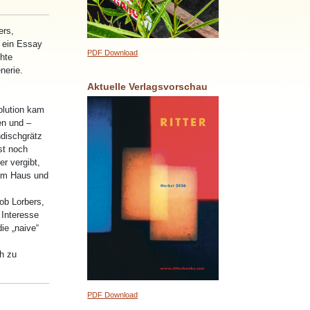
ers,
t ein Essay
PDF Download
hte
nerie.
Aktuelle Verlagsvorschau
olution kam
n und –
ndischgrätz
st noch
r vergibt,
hem Haus und
ob Lorbers,
 Interesse
ie „naive“
h zu
PDF Download