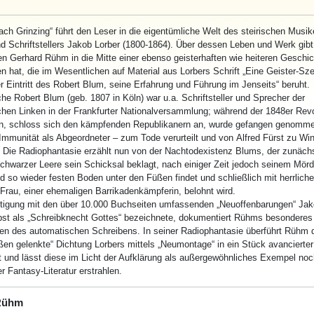
ach
Grinzing“ führt den Leser in die eigentümliche Welt des steirischen Musik
nd Schriftstellers Jakob Lorber (1800-1864). Über dessen Leben und Werk gib
en Gerhard Rühm in die Mitte einer ebenso geisterhaften wie heiteren Geschic
 hat, die im Wesentlichen auf Material aus Lorbers Schrift „Eine Geister-Sze
 Eintritt des Robert Blum, seine Erfahrung und Führung im Jenseits“ beruht.
che Robert Blum (geb. 1807 in Köln) war u.a. Schriftsteller und Sprecher der
hen Linken in der Frankfurter Nationalversammlung; während der 1848er Rev
, schloss sich den kämpfenden Republikanern an, wurde gefangen genomme
 Immunität als Abgeordneter – zum Tode verurteilt und
von
Alfred Fürst zu Wi
. Die Radiophantasie erzählt nun
von
der
Nach
todexistenz Blums, der zunäch
schwarzer Leere sein Schicksal beklagt,
nach
einiger Zeit jedoch seinem Mörde
d so wieder festen Boden unter den Füßen findet und schließlich mit herrlic
 Frau, einer ehemaligen Barrikadenkämpferin, belohnt wird.
tigung mit den über 10.000 Buchseiten umfassenden „Neuoffenbarungen“ Jak
lbst als „Schreibknecht Gottes“ bezeichnete, dokumentiert Rühms besonderes
 des automatischen Schreibens. In seiner Radiophantasie überführt Rühm d
en gelenkte“ Dichtung Lorbers mittels „Neumontage“ in ein Stück avancierter
 und lässt diese im Licht der Aufklärung als außergewöhnliches Exempel noc
 Fantasy-Literatur erstrahlen.
Rühm