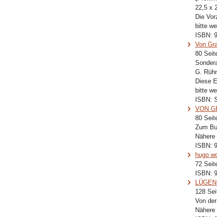
22,5 x 
Die Vor
bitte w
ISBN:
Von Gra
80 Seit
Sondera
G. Rühm
Diese E
bitte w
ISBN:
VON GR
80 Seit
Zum Buc
Nähere 
ISBN:
hugo wol
72 Seit
ISBN:
LÜGEN 
128 Sei
Von der
Nähere 